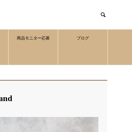

商品モニター応募
ブログ
rand