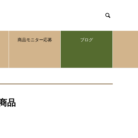

商品モニター応募
ブログ
商品