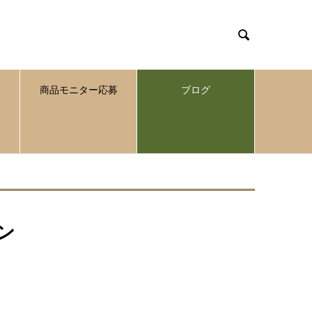

商品モニター応募
ブログ
ン