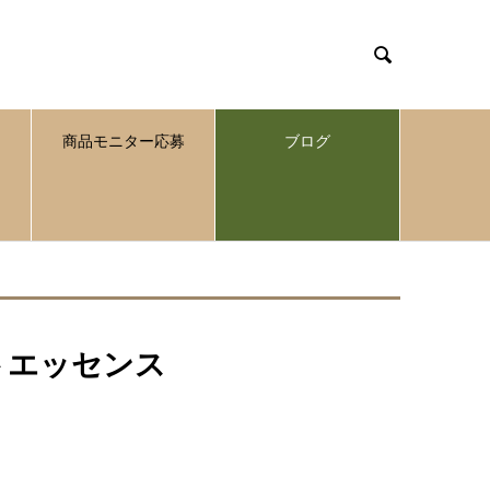

商品モニター応募
ブログ
トエッセンス